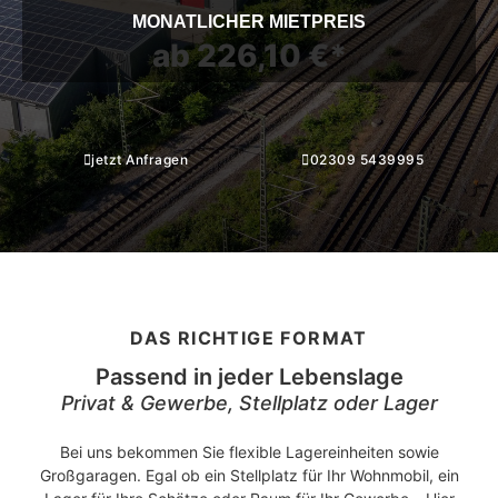
MONATLICHER MIETPREIS
ab 226,10 €*
jetzt Anfragen
02309 5439995
DAS RICHTIGE FORMAT
Passend in jeder Lebenslage
Privat & Gewerbe, Stellplatz oder Lager
Bei uns bekommen Sie flexible Lagereinheiten sowie
NRW. Ruhrgebiet. Nähe Gelsenkirchen, Oberhausen,
Großgaragen. Egal ob ein Stellplatz für Ihr Wohnmobil, ein
Essen, Gladbeck. Bottrop nähe Stadtmitte, -Ebel, -