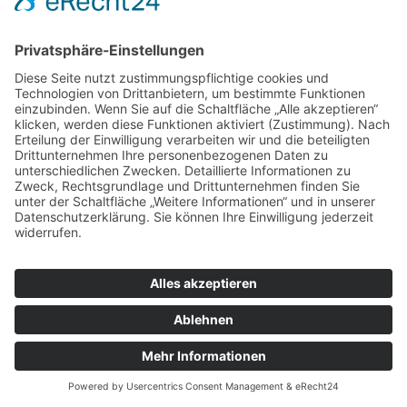
Rodenkirchen - im Bau
Im Giesdorfer Grund 1
50997 Rodenkirchen
Zum Standort
Wuppertal
Vohwinkler Straße 148
42329 Wuppertal
Zum Standort