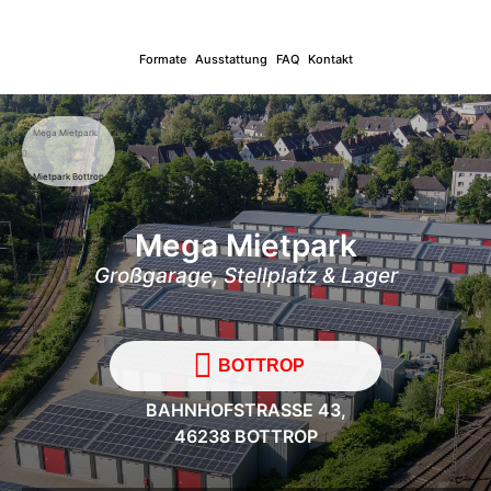
Formate
Ausstattung
FAQ
Kontakt
Mega Mietpark
Mietpark Bottrop
Mega Mietpark
Großgarage, Stellplatz & Lager
BOTTROP
BAHNHOFSTRASSE 43,
46238 BOTTROP