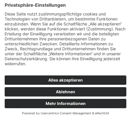
Image #5
AGB
DATENSCHUTZ
IMPRESSUM
UNTERNEHMEN
SUPPORT